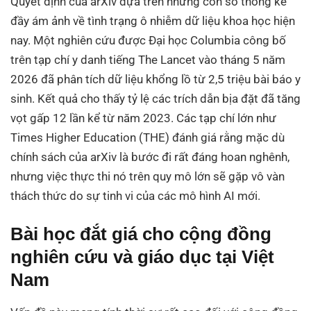
Quyết định của arXiv dựa trên những con số thống kê
đầy ám ảnh về tình trạng ô nhiễm dữ liệu khoa học hiện
nay. Một nghiên cứu được Đại học Columbia công bố
trên tạp chí y danh tiếng The Lancet vào tháng 5 năm
2026 đã phân tích dữ liệu khổng lồ từ 2,5 triệu bài báo y
sinh. Kết quả cho thấy tỷ lệ các trích dẫn bịa đặt đã tăng
vọt gấp 12 lần kể từ năm 2023. Các tạp chí lớn như
Times Higher Education (THE) đánh giá rằng mặc dù
chính sách của arXiv là bước đi rất đáng hoan nghênh,
nhưng việc thực thi nó trên quy mô lớn sẽ gặp vô vàn
thách thức do sự tinh vi của các mô hình AI mới.
Bài học đắt giá cho cộng đồng
nghiên cứu và giáo dục tại Việt
Nam