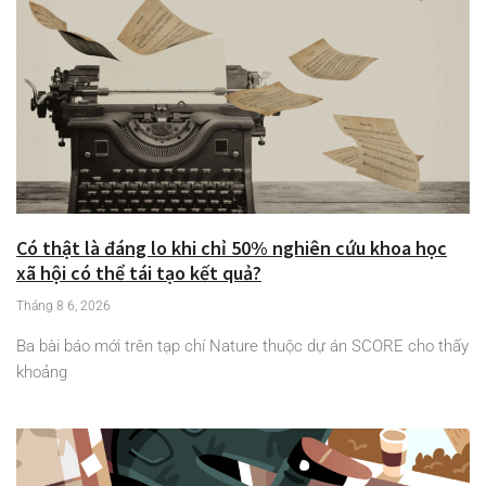
Có thật là đáng lo khi chỉ 50% nghiên cứu khoa học
xã hội có thể tái tạo kết quả?
Tháng 8 6, 2026
Ba bài báo mới trên tạp chí Nature thuộc dự án SCORE cho thấy
khoảng