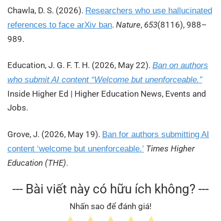
Chawla, D. S. (2026).
Researchers who use hallucinated
.
Nature
,
653
(8116), 988–
references to face arXiv ban
989.
Education, J. G. F. T. H. (2026, May 22).
Ban on authors
who submit AI content “Welcome but unenforceable.”
Inside Higher Ed | Higher Education News, Events and
Jobs.
Grove, J. (2026, May 19).
Ban for authors submitting AI
Times Higher
content ‘welcome but unenforceable.’
Education (THE)
.
--- Bài viết này có hữu ích không? ---
Nhấn sao để đánh giá!