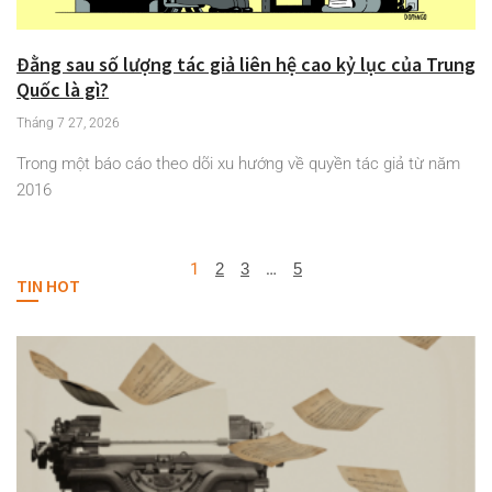
Đằng sau số lượng tác giả liên hệ cao kỷ lục của Trung
Quốc là gì?
Tháng 7 27, 2026
Trong một báo cáo theo dõi xu hướng về quyền tác giả từ năm
2016
1
2
3
…
5
TIN HOT