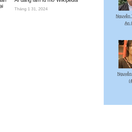
dần
AI đang làm lu mờ Wikipedia
ại
Tháng 1 31, 2024
Nguyễn 
An
Nguyễn 
(