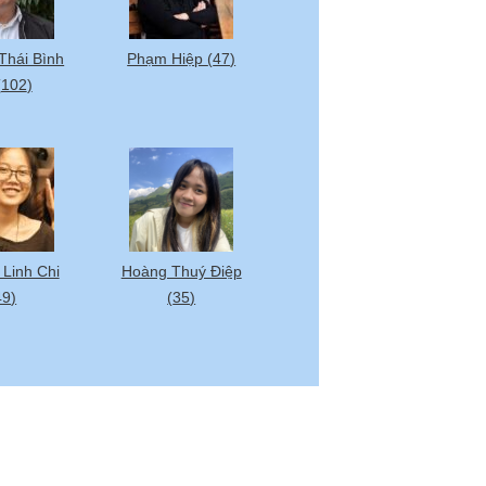
Thái Bình
Phạm Hiệp
(
47
)
Duy Vũ
(
31
)
(
102
)
Linh Chi
Hoàng Thuý Điệp
Ngô Quỳnh Hương
49
)
(
35
)
(
22
)