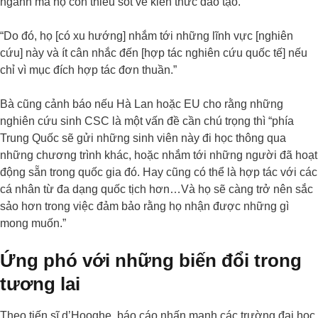
ngành mà họ còn thiếu sót về kiến thức đào tạo.”
“Do đó, họ [có xu hướng] nhắm tới những lĩnh vực [nghiên
cứu] này và ít cân nhắc đến [hợp tác nghiên cứu quốc tế] nếu
chỉ vì mục đích hợp tác đơn thuần.”
Bà cũng cảnh báo nếu Hà Lan hoặc EU cho rằng những
nghiên cứu sinh CSC là một vấn đề cần chú trọng thì “phía
Trung Quốc sẽ gửi những sinh viên này đi học thông qua
những chương trình khác, hoặc nhắm tới những người đã hoạt
động sẵn trong quốc gia đó. Hay cũng có thể là hợp tác với các
cá nhân từ đa dạng quốc tịch hơn…Và họ sẽ càng trở nên sắc
sảo hơn trong việc đảm bảo rằng họ nhận được những gì
mong muốn.”
Ứng phó với những biến đổi trong
tương lai
Theo tiến sĩ d’Hooghe, báo cáo nhấn mạnh các trường đại học