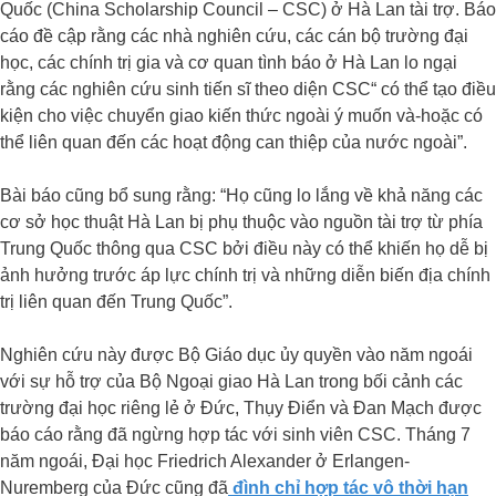
Quốc (China Scholarship Council – CSC) ở Hà Lan tài trợ. Báo
cáo đề cập rằng các nhà nghiên cứu, các cán bộ trường đại
học, các chính trị gia và cơ quan tình báo ở Hà Lan lo ngại
rằng các nghiên cứu sinh tiến sĩ theo diện CSC“ có thể tạo điều
kiện cho việc chuyển giao kiến thức ngoài ý muốn và-hoặc có
thể liên quan đến các hoạt động can thiệp của nước ngoài”.
Bài báo cũng bổ sung rằng: “Họ cũng lo lắng về khả năng các
cơ sở học thuật Hà Lan bị phụ thuộc vào nguồn tài trợ từ phía
Trung Quốc thông qua CSC bởi điều này có thể khiến họ dễ bị
ảnh hưởng trước áp lực chính trị và những diễn biến địa chính
trị liên quan đến Trung Quốc”.
Nghiên cứu này được Bộ Giáo dục ủy quyền vào năm ngoái
với sự hỗ trợ của Bộ Ngoại giao Hà Lan trong bối cảnh các
trường đại học riêng lẻ ở Đức, Thụy Điển và Đan Mạch được
báo cáo rằng đã ngừng hợp tác với sinh viên CSC. Tháng 7
năm ngoái, Đại học Friedrich Alexander ở Erlangen-
Nuremberg của Đức cũng đã
đình chỉ hợp tác vô thời hạn