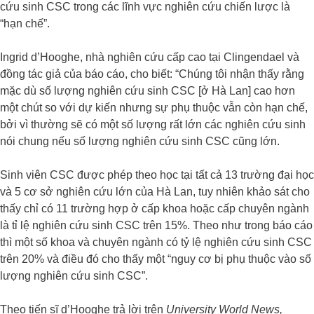
cứu sinh CSC trong các lĩnh vực nghiên cứu chiến lược là
“hạn chế”.
Ingrid d’Hooghe, nhà nghiên cứu cấp cao tại Clingendael và
đồng tác giả của báo cáo, cho biết: “Chúng tôi nhận thấy rằng
mặc dù số lượng nghiên cứu sinh CSC [ở Hà Lan] cao hơn
một chút so với dự kiến nhưng sự phụ thuộc vẫn còn hạn chế,
bởi vì thường sẽ có một số lượng rất lớn các nghiên cứu sinh
nói chung nếu số lượng nghiên cứu sinh CSC cũng lớn.
Sinh viên CSC được phép theo học tại tất cả 13 trường đại học
và 5 cơ sở nghiên cứu lớn của Hà Lan, tuy nhiên khảo sát cho
thấy chỉ có 11 trường hợp ở cấp khoa hoặc cấp chuyên ngành
là tỉ lệ nghiên cứu sinh CSC trên 15%. Theo như trong báo cáo
thì một số khoa và chuyên ngành có tỷ lệ nghiên cứu sinh CSC
trên 20% và điều đó cho thấy một “nguy cơ bị phụ thuộc vào số
lượng nghiên cứu sinh CSC”.
Theo tiến sĩ d’Hooghe trả lời trên
University World News,