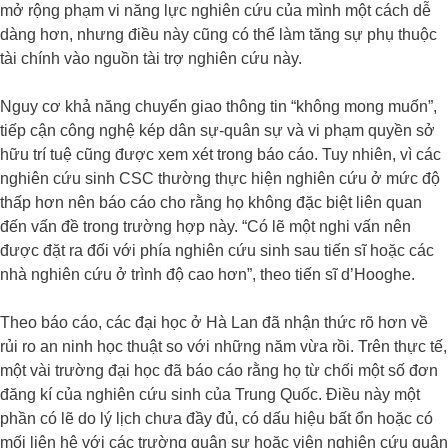
mở rộng phạm vi năng lực nghiên cứu của mình một cách dễ
dàng hơn, nhưng điều này cũng có thể làm tăng sự phụ thuộc
tài chính vào nguồn tài trợ nghiên cứu này.
Nguy cơ khả năng chuyển giao thông tin “không mong muốn”,
tiếp cận công nghệ kép dân sự-quân sự và vi phạm quyền sở
hữu trí tuệ cũng được xem xét trong báo cáo. Tuy nhiên, vì các
nghiên cứu sinh CSC thường thực hiện nghiên cứu ở mức độ
thấp hơn nên báo cáo cho rằng họ không đặc biệt liên quan
đến vấn đề trong trường hợp này. “Có lẽ một nghi vấn nên
được đặt ra đối với phía nghiên cứu sinh sau tiến sĩ hoặc các
nhà nghiên cứu ở trình độ cao hơn”, theo tiến sĩ d’Hooghe.
Theo báo cáo, các đại học ở Hà Lan đã nhận thức rõ hơn về
rủi ro an ninh học thuật so với những năm vừa rồi. Trên thực tế,
một vài trường đại học đã báo cáo rằng họ từ chối một số đơn
đăng kí của nghiên cứu sinh của Trung Quốc. Điều này một
phần có lẽ do lý lịch chưa đầy đủ, có dấu hiệu bất ổn hoặc có
mối liên hệ với các trường quân sự hoặc viện nghiên cứu quân