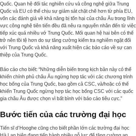
Quốc. Quan hệ đối tác nghiên cứu và công nghệ giữa Trung
Quốc và EU có thể chịu sự giám sát chặt chẽ hơn từ phía EU,
vốn các đánh giá về khả năng bị tổn hại của châu Âu trong lĩnh
vực công nghệ tiên tiến đều đã nêu ra nguyên nhân đến từ việc
tiếp xúc quá nhiều vớ Trung Quốc. Mối quan hệ hai bên có thể
trở nên tồi tệ hơn do sự tăng cường kiểm tra nghiêm ngặt đối
với Trung Quốc và khả năng xuất hiện các báo cáo về sự can
thiệp của Trung Quốc.
Báo cáo cho biết: “Những diễn biến trong kịch bản này có thể
khiến chính phủ châu Âu ngừng hợp tác với các chương trình
học bổng của Trung Quốc, bao gồm cả CSC, và/hoặc có thể
khiến Trung Quốc ngừng hợp tác học bổng CSC với các quốc
gia châu Âu được chọn vì bất bình với báo cáo tiêu cực.”
Bước tiến của các trường đại học
Tiến sĩ d’Hooghe cũng cho biết phần lớn các trường đại học
Hà Lan hiện đang tiến hành nhiều nỗ lực để tăng cường an