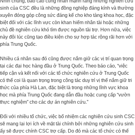
Nhìn chung, báo cáo cũng nhấn mạnh rằng những nghiên cứu
sinh của CSC đều là những đồng nghiệp đáng kính và thường
xuyên đóng góp công sức đáng kể cho kho tàng khoa học, đặc
biệt đối với các lĩnh vực còn khan hiếm nhân tài hoặc những
chủ đề nghiên cứu khó tìm được nguồn tài trợ. Hơn nữa, việc
này đôi lúc cũng tạo điều kiện cho sự hợp tác rộng rãi hơn với
phía Trung Quốc.
Nhiều cá nhân sau đó cũng được nắm giữ các vị trí quan trọng
tại các đại học hàng đầu ở Trung Quốc. Theo báo cáo, “việc
tiếp cận và kết nối với các tổ chức nghiên cứu ở Trung Quốc
có thể coi là quan trọng trong công tác duy trì vị thế nắm giữ tri
thức của phía Hà Lan, đặc biệt là trong những lĩnh vực khoa
học mà phía Trung Quốc đang dẫn đầu hoặc cung cấp “vườn
thực nghiệm” cho các dự án nghiên cứu.”
Đối với nhiều tổ chức, việc bổ nhiệm các nghiên cứu sinh CSC
sẽ mang lại lợi ích về mặt tài chính bởi những nghiên cứu sinh
ấy sẽ được chính CSC trợ cấp. Do đó mà các tổ chức có thể