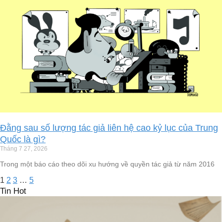
Đằng sau số lượng tác giả liên hệ cao kỷ lục của Trung
Quốc là gì?
Tháng 7 27, 2026
Trong một báo cáo theo dõi xu hướng về quyền tác giả từ năm 2016
1
2
3
…
5
Tin Hot