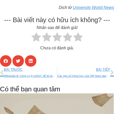
Dịch từ
University World News
--- Bài viết này có hữu ích không? ---
Nhấn sao để đánh giá!
Chưa có đánh giá.
BÀI TRƯỚC
BÀI TIẾP
Wikipedia là “công cụ lý tưởng” để đo lường sự lan tỏa của khoa học
Các tạp chí khoa học của Việt Nam đang được chỉ mục trên Cơ sở dữ liệu của Scopus, và Web of Science (Cập nhật tháng 06/2024)
Có thể bạn quan tâm