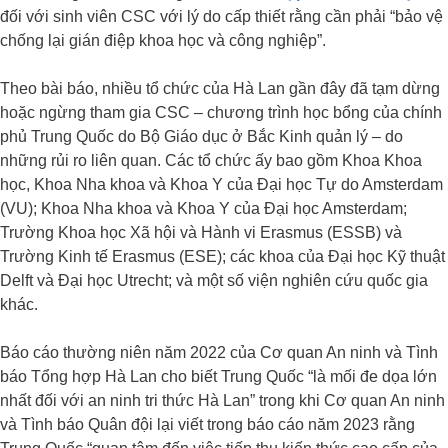
đối với sinh viên CSC với lý do cấp thiết rằng cần phải “bảo vệ
chống lại gián điệp khoa học và công nghiệp”.
Theo bài báo, nhiều tổ chức của Hà Lan gần đây đã tạm dừng
hoặc ngừng tham gia CSC – chương trình học bổng của chính
phủ Trung Quốc do Bộ Giáo dục ở Bắc Kinh quản lý – do
những rủi ro liên quan. Các tổ chức ấy bao gồm Khoa Khoa
học, Khoa Nha khoa và Khoa Y của Đại học Tự do Amsterdam
(VU); Khoa Nha khoa và Khoa Y của Đại học Amsterdam;
Trường Khoa học Xã hội và Hành vi Erasmus (ESSB) và
Trường Kinh tế Erasmus (ESE); các khoa của Đại học Kỹ thuật
Delft và Đại học Utrecht; và một số viện nghiên cứu quốc gia
khác.
Báo cáo thường niên năm 2022 của Cơ quan An ninh và Tình
báo Tổng hợp Hà Lan cho biết Trung Quốc “là mối đe dọa lớn
nhất đối với an ninh tri thức Hà Lan” trong khi Cơ quan An ninh
và Tình báo Quân đội lại viết trong báo cáo năm 2023 rằng