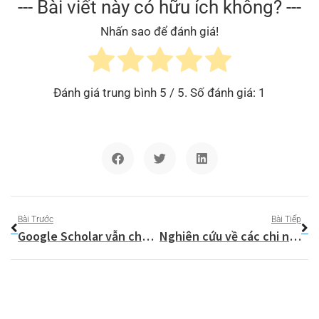
--- Bài viết này có hữu ích không? ---
Nhấn sao để đánh giá!
Đánh giá trung bình
5
/ 5. Số đánh giá:
1
Bài Trước
Bài Tiếp
Google Scholar vẫn chưa “hỏng”, nhưng có một số giải pháp thay thế
Nghiên cứu về các chi nhánh quốc tế của các trường đại học phản ánh mối quan hệ quyền lực giữa các quốc gia trên toàn cầu