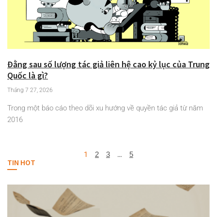
Đằng sau số lượng tác giả liên hệ cao kỷ lục của Trung
Quốc là gì?
Tháng 7 27, 2026
Trong một báo cáo theo dõi xu hướng về quyền tác giả từ năm
2016
1
2
3
…
5
TIN HOT