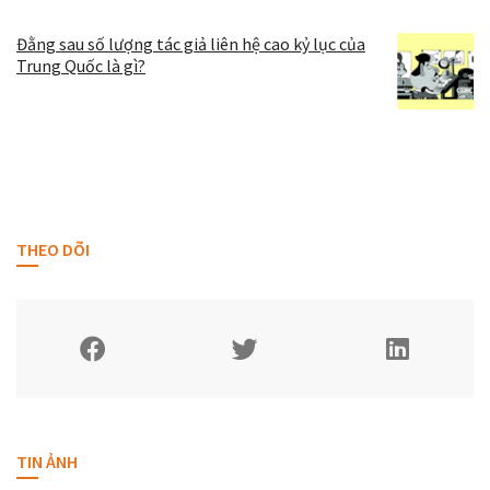
Đằng sau số lượng tác giả liên hệ cao kỷ lục của
Trung Quốc là gì?
THEO DÕI
TIN ẢNH