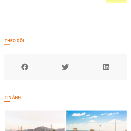
THEO DÕI
TIN ẢNH