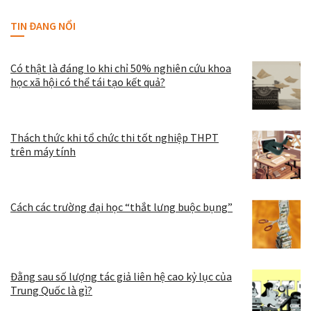
TIN ĐANG NỔI
Có thật là đáng lo khi chỉ 50% nghiên cứu khoa
học xã hội có thể tái tạo kết quả?
Thách thức khi tổ chức thi tốt nghiệp THPT
trên máy tính
Cách các trường đại học “thắt lưng buộc bụng”
Đằng sau số lượng tác giả liên hệ cao kỷ lục của
Trung Quốc là gì?