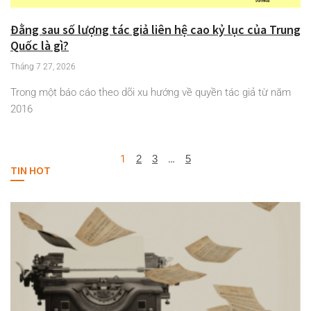
Đằng sau số lượng tác giả liên hệ cao kỷ lục của Trung
Quốc là gì?
Tháng 7 27, 2026
Trong một báo cáo theo dõi xu hướng về quyền tác giả từ năm
2016
1
2
3
…
5
TIN HOT