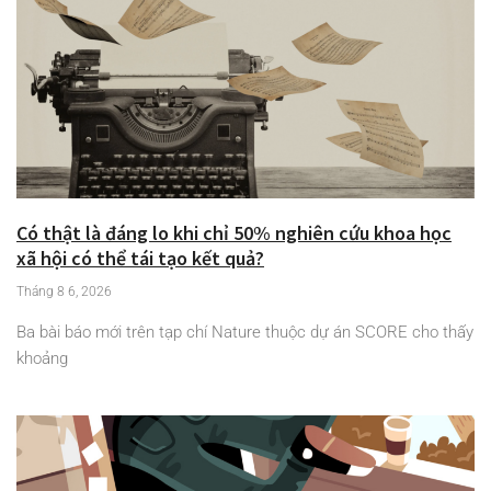
Có thật là đáng lo khi chỉ 50% nghiên cứu khoa học
xã hội có thể tái tạo kết quả?
Tháng 8 6, 2026
Ba bài báo mới trên tạp chí Nature thuộc dự án SCORE cho thấy
khoảng