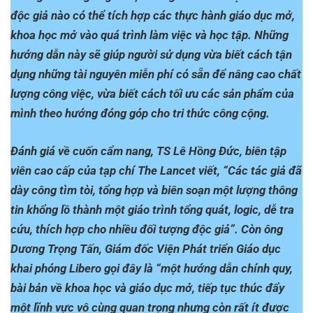
độc giả nào có thể tích hợp các thực hành giáo dục mở,
khoa học mở vào quá trình làm việc và học tập. Những
hướng dẫn này sẽ giúp người sử dụng vừa biết cách tận
dụng những tài nguyên miễn phí có sẵn để nâng cao chất
lượng công việc, vừa biết cách tối ưu các sản phẩm của
mình theo hướng đóng góp cho tri thức công cộng.
Đánh giá về cuốn cẩm nang, TS Lê Hồng Đức, biên tập
viên cao cấp của tạp chí
The Lancet
viết, “Các tác giả đã
dày công tìm tòi, tổng hợp và biên soạn một lượng thông
tin khổng lồ thành một giáo trình tổng quát, logic, dễ tra
cứu, thích hợp cho nhiều đối tượng độc giả”. Còn ông
Dương Trọng Tấn, Giám đốc Viện Phát triển Giáo dục
khai phóng Libero gọi đây là “một hướng dẫn chính quy,
bài bản về khoa học và giáo dục mở, tiếp tục thúc đẩy
một lĩnh vực vô cùng quan trọng nhưng còn rất ít được