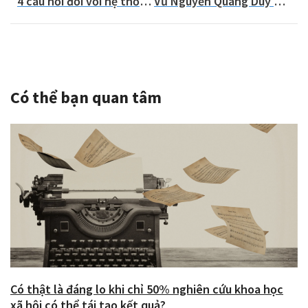
4 câu hỏi đối với hệ thống trường chuyên
Vũ Nguyễn Quang Duy – đồng tác giả trẻ nhất của cuốn “Giáo dục và khoa học mở”
Có thể bạn quan tâm
Có thật là đáng lo khi chỉ 50% nghiên cứu khoa học
xã hội có thể tái tạo kết quả?