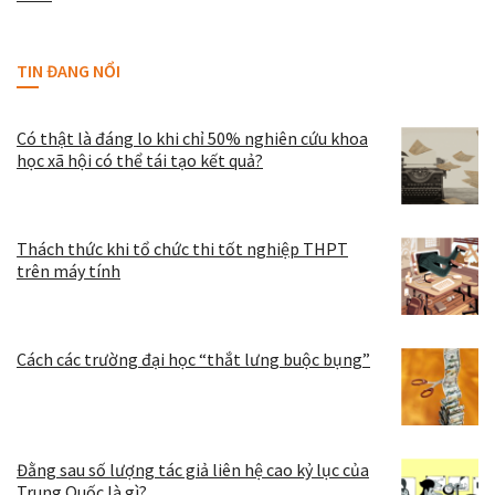
TIN ĐANG NỔI
Có thật là đáng lo khi chỉ 50% nghiên cứu khoa
học xã hội có thể tái tạo kết quả?
Thách thức khi tổ chức thi tốt nghiệp THPT
trên máy tính
Cách các trường đại học “thắt lưng buộc bụng”
Đằng sau số lượng tác giả liên hệ cao kỷ lục của
Trung Quốc là gì?