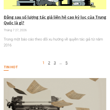
Đằng sau số lượng tác giả liên hệ cao kỷ lục của Trung
Quốc là gì?
Tháng 7 27, 2026
Trong một báo cáo theo dõi xu hướng về quyền tác giả từ năm
2016
1
2
3
…
5
TIN HOT